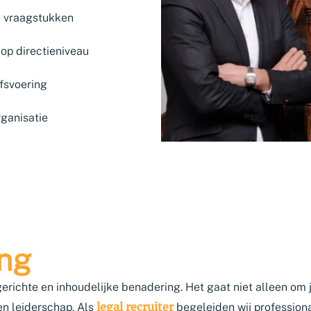
e vraagstukken
op directieniveau
jfsvoering
rganisatie
ing
richte en inhoudelijke benadering. Het gaat niet alleen om j
legal recruiter
en leiderschap. Als
begeleiden wij professional