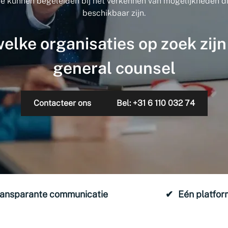
 je kunnen begeleiden bij het verkennen van mogelijkheden di
beschikbaar zijn.
elke organisaties op zoek zijn
general counsel
Contacteer ons
Bel: +31 6 110 032 74
ransparante communicatie
Eén platfor