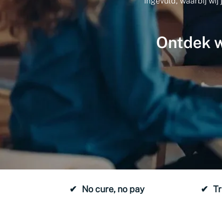
ingevuld, waarbij wij
Ontdek w
No cure, no pay
T