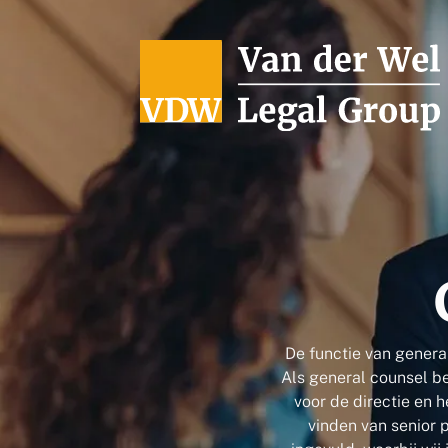
Ga naar de inhoud
De functie van general
Als general counsel be
voor de directie en 
vinden van senior 