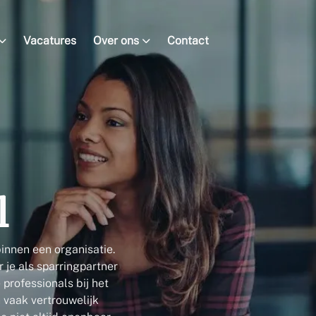
Vacatures
Over ons
Contact
en
Werken bij
ten
Samenwerken
Blogs
Team
l
binnen een organisatie.
 je als sparringpartner
professionals bij het
 vaak vertrouwelijk