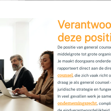
Verantwoor
deze posit
De positie van general couns
middelgrote tot grote organis
Je maakt doorgaans onderdee
rapporteert direct aan de dir
counsel
, die zich vaak richt
draag je als general counsel
juridische strategie en fungee
In veel gevallen werk je sam
ondernemingsrecht
, compl
de eindverantwoordelijkheid d