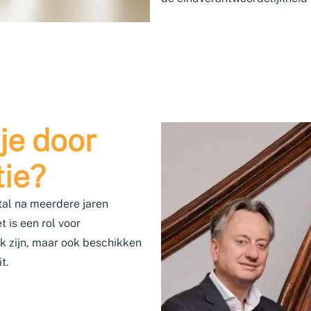
je door
tie?
tal na meerdere jaren
t is een rol voor
erk zijn, maar ook beschikken
t.