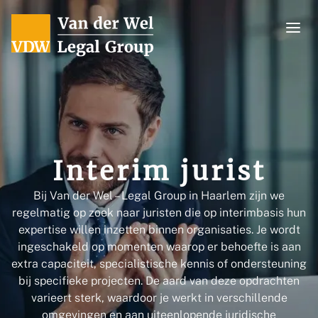
Ga naar de inhoud
Home
Voor wie?
Vacatures
Bedrijven
Over ons
Kandidaten
Interim jurist
Werken bij
Contact
Samenwerken
Bij Van der Wel – Legal Group in Haarlem zijn we
regelmatig op zoek naar juristen die op interimbasis hun
Blogs
expertise willen inzetten binnen organisaties. Je wordt
Team
ingeschakeld op momenten waarop er behoefte is aan
extra capaciteit, specialistische kennis of ondersteuning
bij specifieke projecten. De aard van deze opdrachten
varieert sterk, waardoor je werkt in verschillende
omgevingen en aan uiteenlopende juridische